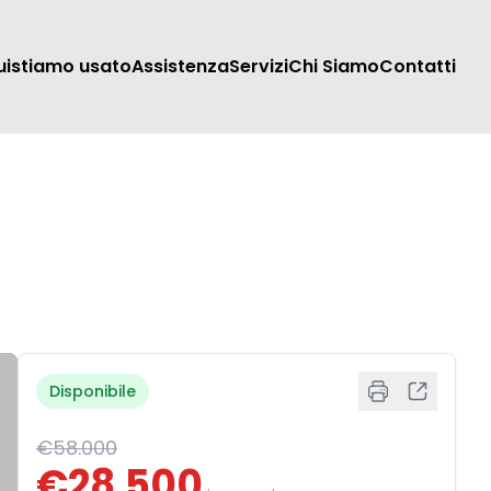
uistiamo usato
Assistenza
Servizi
Chi Siamo
Contatti
Disponibile
€58.000
€28.500