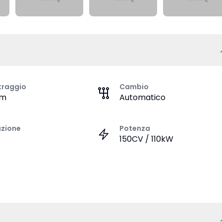
traggio
Cambio
km
Automatico
azione
Potenza
150CV / 110kW