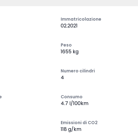
Immatricolazione
02.2021
Peso
1655 kg
Numero cilindri
4
e
Consumo
4.7 l/100km
Emissioni di CO2
118 g/km