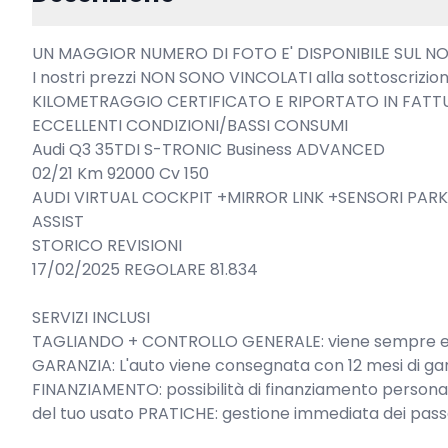
UN MAGGIOR NUMERO DI FOTO E' DISPONIBILE SUL NOSTR
I nostri prezzi NON SONO VINCOLATI alla sottoscrizion
KILOMETRAGGIO CERTIFICATO E RIPORTATO IN FATTU
ECCELLENTI CONDIZIONI/BASSI CONSUMI

Audi Q3 35TDI S-TRONIC Business ADVANCED

02/21 Km 92000 Cv 150

AUDI VIRTUAL COCKPIT +MIRROR LINK +SENSORI PARK
ASSIST

STORICO REVISIONI

17/02/2025 REGOLARE 81.834

SERVIZI INCLUSI

TAGLIANDO + CONTROLLO GENERALE: viene sempre eseg
GARANZIA: L'auto viene consegnata con 12 mesi di gara
FINANZIAMENTO: possibilità di finanziamento personali
del tuo usato PRATICHE: gestione immediata dei passag